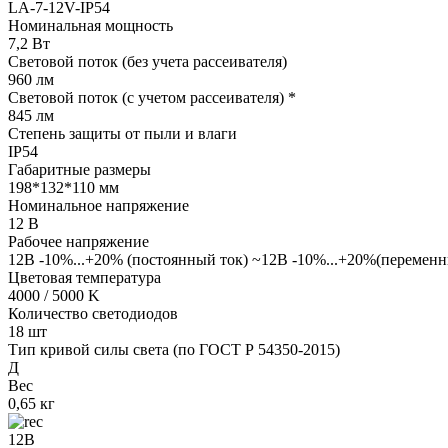
LA-7-12V-IP54
Номинальная мощность
7,2 Вт
Световой поток (без учета рассеивателя)
960 лм
Световой поток (с учетом рассеивателя) *
845 лм
Степень защиты от пыли и влаги
IP54
Габаритные размеры
198*132*110 мм
Номинальное напряжение
12 В
Рабочее напряжение
12В -10%...+20% (постоянный ток) ~12В -10%...+20%(переменн
Цветовая температура
4000 / 5000 K
Количество светодиодов
18 шт
Тип кривой силы света (по ГОСТ Р 54350-2015)
Д
Вес
0,65 кг
12В