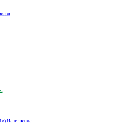
фисов
(Лм)
Исполнение