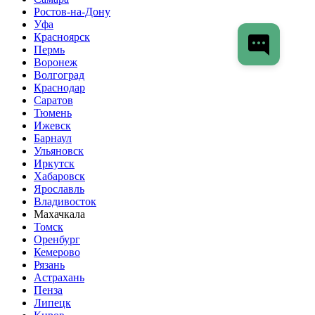
Ростов-на-Дону
Уфа
Красноярск
Пермь
Воронеж
Волгоград
Краснодар
Саратов
Тюмень
Ижевск
Барнаул
Ульяновск
Иркутск
Хабаровск
Ярославль
Владивосток
Махачкала
Томск
Оренбург
Кемерово
Рязань
Астрахань
Пенза
Липецк