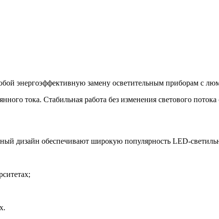
собой энергоэффективную замену осветительным приборам с лю
ного тока. Стабильная работа без изменения светового потока с
альный дизайн обеспечивают широкую популярность LED-светиль
рситетах;
х.